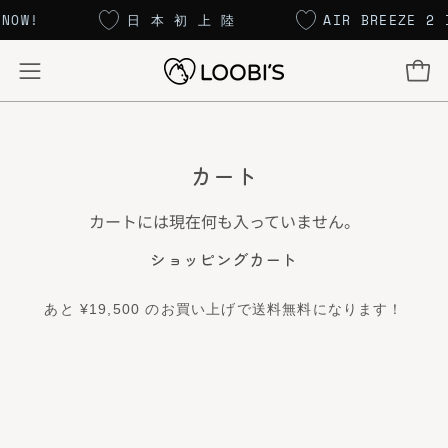
コ
 NOW!
日 本 初 上 陸
AIR BREEZE 2
ン
テ
カー
ナ
ン
ビ
ツ
ゲ
に
ー
ス
カート
キ
シ
ッ
ョ
カートには現在何も入っていません。
プ
ン
ショッピングカート
メ
ニ
あと
¥19,500
のお買い上げで送料無料になります！
ュ
ー
を
開
く