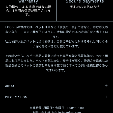
warranty
Secure payments
人的操作による損壊ではない場
安心のお支払い方法
合、1年間の保証が適用されま
す。
LOOBI'Sの世界では、ペットは単なる「家族の一員」ではなく、かけがえの
ない存在——まるで我が子のように、大切に愛されるべき存在だと考えてい
ます。
私たち飼い主がペットに注ぐ愛情は、自分の子どもに対するそれと同じくら
い深くあるべきだと信じています。
その想いから、ベビー用品の開発で培った専門知識と品質基準を、ペット用
品にも応用しました。ペットを気にかけ、安全性が高く、快適さを追求した
製品を通じてペットの健康と幸せを本気で願うすべての飼い主様に寄り添っ
てまいります。
ABOUT
INFORMATION
営業時間: 月曜日〜金曜日 11:00〜18:00
お問い合わせ: info-jp@banfubi.com