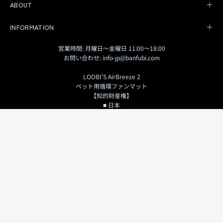
ABOUT
INFORMATION
営業時間: 月曜日〜金曜日 11:00〜18:00
お問い合わせ: info-jp@banfubi.com
LOOBI'S AirBreeze 2
ペット用循環ファンマット
【知的財産権】
■ 日本
・実用新案登録 第3253374号
■ 台湾
・発明特許 第I915194号
・新型特許 第M657646号
・新型特許 第M670028号
・設計特許 第D234770号
© 2026,
Loobi's JP
.
搭載
ペット用ファン
/
バンフービ株式会社
.