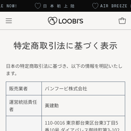
コ
BLE NOW!
日 本 初 上 陸
AIR BREEZ
ン
テ
カー
ナ
ン
ビ
ツ
ゲ
に
特定商取引法に基づく表示
ー
ス
キ
シ
ッ
ョ
日本の特定商取引法に基づき、以下の情報を明記いたし
プ
ン
ます。
メ
ニ
販売業者
バンフービ株式会社
ュ
ー
運営統括責任
黃建勳
を
者
開
110-0016 東京都台東区台東3丁目5
く
番10号 ダイアパレス御徒町第3-102